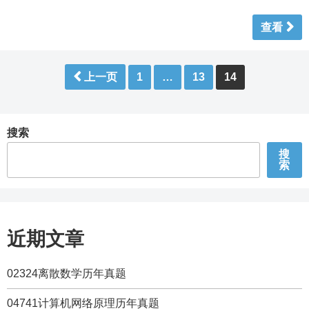
查看
文
上一页
1
…
13
14
章
分
页
搜索
搜
索
近期文章
02324离散数学历年真题
04741计算机网络原理历年真题