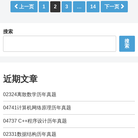
文
上一页
1
2
3
…
14
下一页
章
分
页
搜索
搜
索
近期文章
02324离散数学历年真题
04741计算机网络原理历年真题
04737 C++程序设计历年真题
02331数据结构历年真题